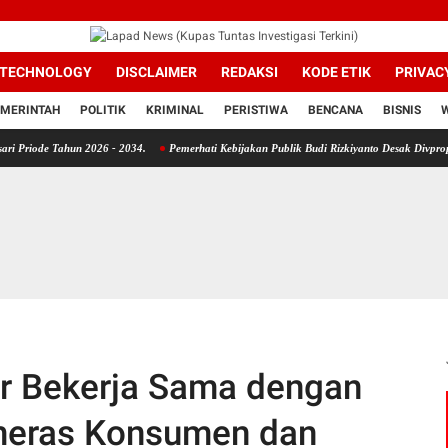
TECHNOLOGY
DISCLAIMER
REDAKSI
KODE ETIK
PRIVAC
MERINTAH
POLITIK
KRIMINAL
PERISTIWA
BENCANA
BISNIS
ahun 2026 - 2034.
Pemerhati Kebijakan Publik Budi Rizkiyanto Desak Divpropam Mabes P
or Bekerja Sama dengan
eras Konsumen dan