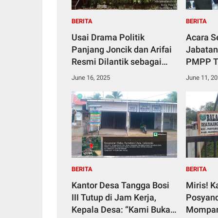
BERITA
BERITA
Usai Drama Politik
Acara S
Panjang Joncik dan Arifai
Jabatan
Resmi Dilantik sebagai
PMPP T
Bupati dan Wakil Bupati
Penyera
June 16, 2025
June 11, 2
Empat Lawang
Dansatl
BERITA
BERITA
Kantor Desa Tangga Bosi
Miris! 
III Tutup di Jam Kerja,
Posyand
Kepala Desa: “Kami Buka
Mompan