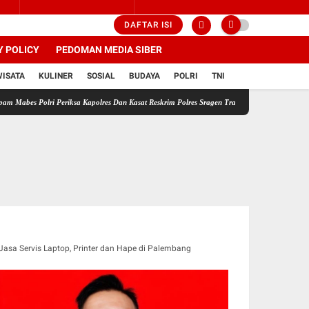
DAFTAR ISI
Y POLICY
PEDOMAN MEDIA SIBER
WISATA
KULINER
SOSIAL
BUDAYA
POLRI
TNI
olri Periksa Kapolres Dan Kasat Reskrim Polres Sragen Transparansi Adalah Kunci Menemuk
Jasa Servis Laptop, Printer dan Hape di Palembang