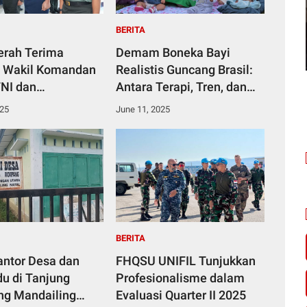
BERITA
erah Terima
Demam Boneka Bayi
 Wakil Komandan
Realistis Guncang Brasil:
NI dan
Antara Terapi, Tren, dan
han Jabatan
Kontroversi Politik
025
June 11, 2025
at PMPP TNI
BERITA
Kantor Desa dan
FHQSU UNIFIL Tunjukkan
u di Tanjung
Profesionalisme dalam
g Mandailing
Evaluasi Quarter II 2025