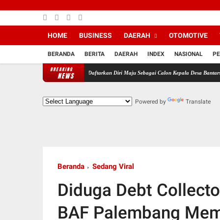
HOME
BUSINESS
DAERAH
OTOMOTIVE
BERANDA
BERITA
DAERAH
INDEX
NASIONAL
PE
BREAKING
 Pendukung MJS Resmi Daftarkan Diri Maju Sebagai Calon Kepala Desa Bantarsari Priode T
NEWS
Powered by
Translate
Beranda
Sedang Viral
Diduga Debt Collect
BAF Palembang Mem