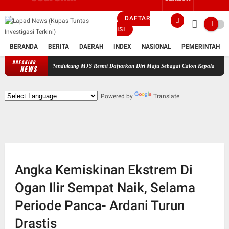
DAFTAR
ISI
BERANDA
BERITA
DAERAH
INDEX
NASIONAL
PEMERINTAH
BREAKING
esar dan Pendukung MJS Resmi Daftarkan Diri Maju Sebagai Calon Kepala Desa Bantarsari P
NEWS
Powered by
Translate
Angka Kemiskinan Ekstrem Di
Ogan Ilir Sempat Naik, Selama
Periode Panca- Ardani Turun
Drastis