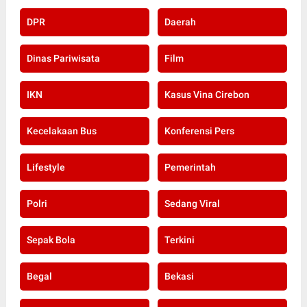
DPR
Daerah
Dinas Pariwisata
Film
IKN
Kasus Vina Cirebon
Kecelakaan Bus
Konferensi Pers
Lifestyle
Pemerintah
Polri
Sedang Viral
Sepak Bola
Terkini
Begal
Bekasi