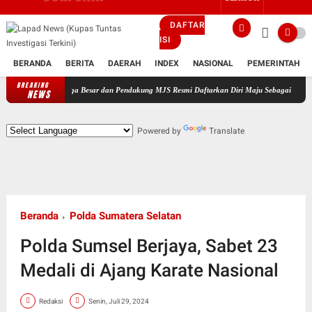
DAFTAR
ISI
BERANDA
BERITA
DAERAH
INDEX
NASIONAL
PEMERINTAH
BREAKING
Keluarga Besar dan Pendukung MJS Resmi Daftarkan Diri Maju Sebagai Calon Kepala Desa B
NEWS
Powered by
Translate
Beranda
Polda Sumatera Selatan
Polda Sumsel Berjaya, Sabet 23
Medali di Ajang Karate Nasional
Redaksi
Senin, Juli 29, 2024